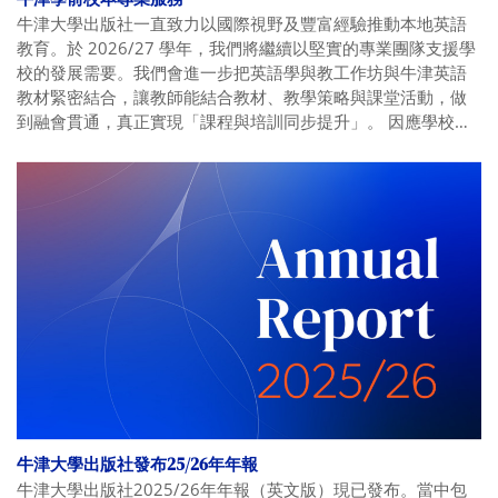
牛津大學出版社一直致力以國際視野及豐富經驗推動本地英語
教育。於 2026/27 學年，我們將繼續以堅實的專業團隊支援學
校的發展需要。我們會進一步把英語學與教工作坊與牛津英語
教材緊密結合，讓教師能結合教材、教學策略與課堂活動，做
到融會貫通，真正實現「課程與培訓同步提升」。 因應學校多
元需求，我們亦將拓展幼兒英語興趣班系列，為學校提供更多
元化且具吸引力的延展學習選擇。
牛津大學出版社發布25/26年年報
牛津大學出版社2025/26年年報（英文版）現已發布。當中包